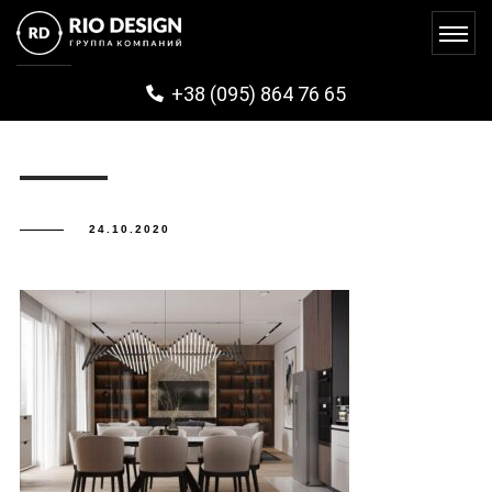
PHOTO_2020-10-07_14-31-42
+38 (095) 864 76 65
24.10.2020