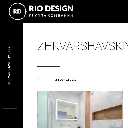
ZHKVARSHAVSKIY
ZHKVARSHAVSKIY (22)
28.04.2021