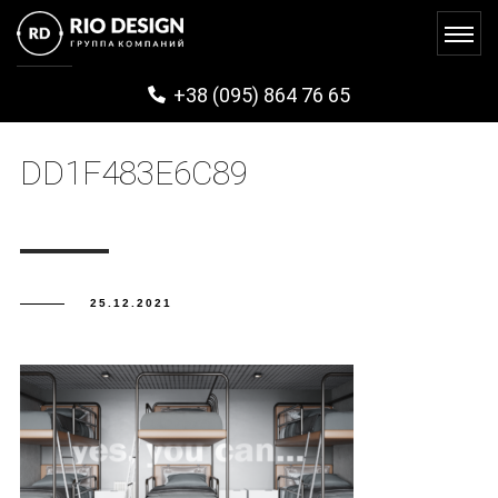
DE62B28A-0402-43E2-997B-
+38 (095) 864 76 65
DD1F483E6C89
25.12.2021