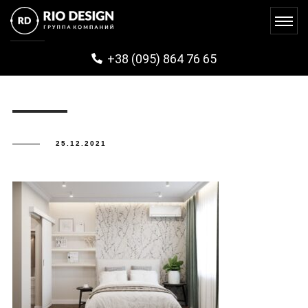
PHOTO_2021-09-30_14-59-32
+38 (095) 864 76 65
25.12.2021