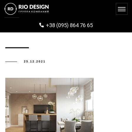
PHOTO_2021-09-30_15-00-52
+38 (095) 864 76 65
25.12.2021