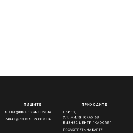
ПИШИТЕ
ПРИХОДИТЕ
OFFICE@RIO-DESIGN.COM.UA
Г.КИЕВ,
УЛ. ЖИЛЯНСКАЯ 68
ZAKAZ@RIO-DESIGN.COM.UA
БИЗНЕС ЦЕНТР “KADORR”
ПОСМОТРЕТЬ НА КАРТЕ