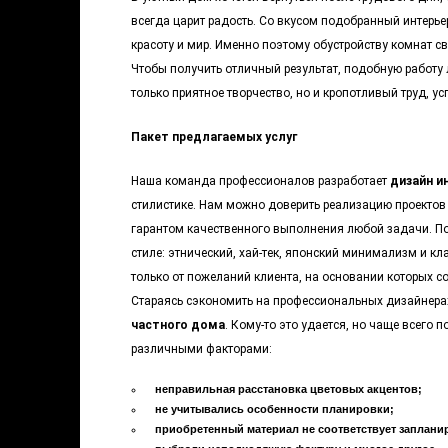
всегда царит радость. Со вкусом подобранный интерье
красоту и мир. Именно поэтому обустройству комнат с
Чтобы получить отличный результат, подобную работу 
только приятное творчество, но и кропотливый труд, ус
Пакет предлагаемых услуг
Наша команда профессионалов разработает
дизайн и
стилистике. Нам можно доверить реализацию проектов
гарантом качественного выполнения любой задачи. П
стиле: этнический, хай-тек, японский минимализм и кла
только от пожеланий клиента, на основании которых со
Стараясь сэкономить на профессиональных дизайнера
частного дома
. Кому-то это удается, но чаще всего 
различными факторами:
неправильная расстановка цветовых акцентов;
не учитывались особенности планировки;
приобретенный материал не соответствует заплани