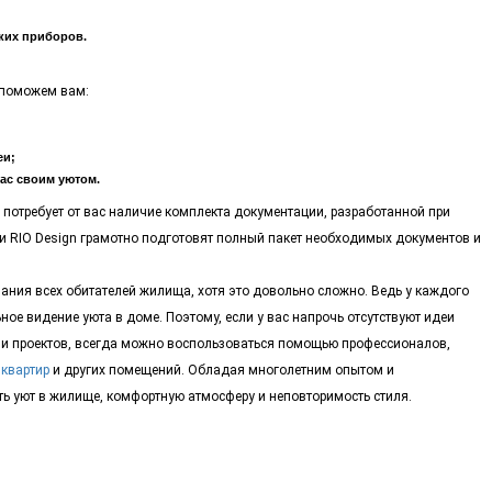
ких приборов.
 поможем вам:
еи;
ас своим уютом.
потребует от вас наличие комплекта документации, разработанной при
 RIO Design грамотно подготовят полный пакет необходимых документов и
ания всех обитателей жилища, хотя это довольно сложно. Ведь у каждого
ое видение уюта в доме. Поэтому, если у вас напрочь отсутствуют идеи
ми проектов, всегда можно воспользоваться помощью профессионалов,
 квартир
и других помещений. Обладая многолетним опытом и
 уют в жилище, комфортную атмосферу и неповторимость стиля.