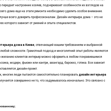
р передает настроение хозяев, подчеркивает особенности их взглядов на
воего дома еще на этапе ремонта необходимо уделить особое внимание.
лучше всего доверить профессионалам. Дизайн интерьера дома – это не
пех которого зависит от умений и опыта специалистов.
нтерьера дома в Киеве
, отвечающий вашим требованиям и выбранной
 любой сложности. Грамотный подход и многолетний опыт работы являются
о желанию клиентов интерьер можно оформить в любом понравившемся
ссика, модерн, фьюжн или кантри, авангард, барокко, готика. Все зависит
ставляется дизайн-проект.
х, многие люди пытаются самостоятельно планировать
дизайн интерьера
получается совершенно не то, что задумывалось изначально. Это связано с
рованному;