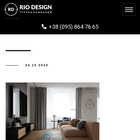
PHOTO_2020-09-02_13-29-04
+38 (095) 864 76 65
24.10.2020