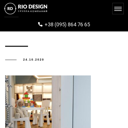
PHOTO_2020-09-02_13-29-32
+38 (095) 864 76 65
24.10.2020