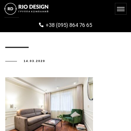
REMONT_PECEHRSK (11)
+38 (095) 864 76 65
14.03.2020