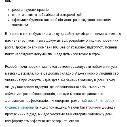
вам:
реорганізувати простір;
втілити в життя найсміливіші авторські ідеї;
оформити будинок так, щоб він довгі роки радував вас своїм
затишком.
Втілення в життя будь-якого виду дизайну приміщення вимагатиме від
вас наявності комплекта документації, розробленої під час проєктних
робіт. Професіонали компанії RIO Design грамотно підготують повний
пакет необхідних документів і нададуть його точно в строк.
Розробляючи проєкти, ми намагаємося враховувати побажання усіх
мешканців житла, хоча це досить складно. Адже у кожної людини свої
уявлення про красу та індивідуальне бачення затишку в домі. Тому,
якщо у вас зовсім відсутні ідеї облаштування або немає часу
займатися розробкою проєктів, завжди можна скористатися
допомогою професіоналів, які створять грамотний
дизайн інтер’єру
будинків, квартир
та інших приміщень. Маючи багаторічний досвід і
професійний підхід, ми допоможемо вам створити затишок у домі,
комфортну атмосферу та неповторність стилю.