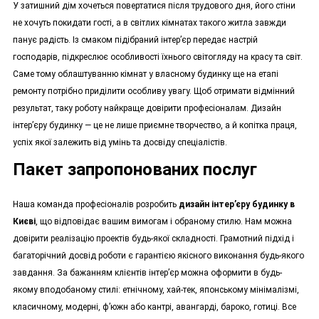
У затишний дім хочеться повертатися після трудового дня, його стіни
не хочуть покидати гості, а в світлих кімнатах такого житла завжди
панує радість. Із смаком підібраний інтер’єр передає настрій
господарів, підкреслює особливості їхнього світогляду на красу та світ.
Саме тому облаштуванню кімнат у власному будинку ще на етапі
ремонту потрібно приділити особливу увагу. Щоб отримати відмінний
результат, таку роботу найкраще довірити професіоналам. Дизайн
інтер’єру будинку — це не лише приємне творчество, а й копітка праця,
успіх якої залежить від умінь та досвіду спеціалістів.
Пакет запропонованих послуг
Наша команда професіоналів розробить
дизайн інтер’єру будинку в
Києві
, що відповідає вашим вимогам і обраному стилю. Нам можна
довірити реалізацію проектів будь-якої складності. Грамотний підхід і
багаторічний досвід роботи є гарантією якісного виконання будь-якого
завдання. За бажанням клієнтів інтер’єр можна оформити в будь-
якому вподобаному стилі: етнічному, хай-тек, японському мінімалізмі,
класичному, модерні, ф’южн або кантрі, авангарді, бароко, готиці. Все