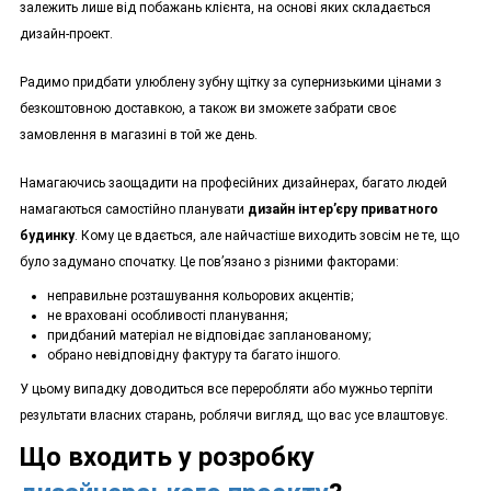
залежить лише від побажань клієнта, на основі яких складається
дизайн-проект.
Радимо придбати улюблену зубну щітку за супернизькими цінами з
безкоштовною доставкою, а також ви зможете забрати своє
замовлення в магазині в той же день.
Намагаючись заощадити на професійних дизайнерах, багато людей
намагаються самостійно планувати
дизайн інтер’єру приватного
будинку
. Кому це вдається, але найчастіше виходить зовсім не те, що
було задумано спочатку. Це пов’язано з різними факторами:
неправильне розташування кольорових акцентів;
не враховані особливості планування;
придбаний матеріал не відповідає запланованому;
обрано невідповідну фактуру та багато іншого.
У цьому випадку доводиться все переробляти або мужньо терпіти
результати власних старань, роблячи вигляд, що вас усе влаштовує.
Що входить у розробку