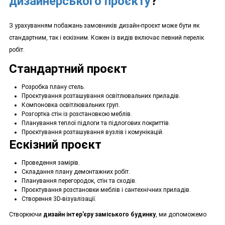
дизайнерського проєкту
?
З урахуванням побажань замовників дизайн-проєкт може бути як
стандартним, так і ескізним. Кожен із видів включає певний перелік
робіт.
Стандартний проєкт
Розробка плану стель.
Проєктування розташування освітлювальних приладів.
Компоновка освітлювальних груп.
Розгортка стін із розстановкою меблів.
Планування теплої підлоги та підлогових покриттів.
Проєктування розташування вузлів і комунікацій.
Ескізний проєкт
Проведення замірів.
Складання плану демонтажних робіт.
Планування перегородок, стін та сходів.
Проєктування розстановки меблів і сантехнічних приладів.
Створення 3D-візуалізації.
Створюючи
дизайн інтер’єру заміського будинку
, ми допоможемо