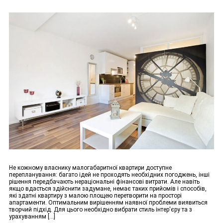
Не кожному власнику малогабаритної квартири доступне
перепланування: багато ідей не проходять необхідних погоджень, інші
рішення передбачають нераціональні фінансові витрати. Але навіть
якщо вдасться здійснити задумане, немає таких прийомів і способів,
які здатні квартиру з малою площею перетворити на просторі
апартаменти. Оптимальним вирішенням наявної проблеми виявиться
творчий підхід. Для цього необхідно вибрати стиль інтер'єру та з
урахуванням [...]