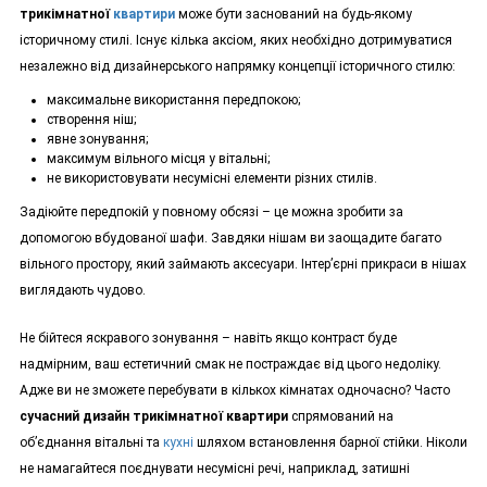
трикімнатної
квартири
може бути заснований на будь-якому
історичному стилі. Існує кілька аксіом, яких необхідно дотримуватися
незалежно від дизайнерського напрямку концепції історичного стилю:
максимальне використання передпокою;
створення ніш;
явне зонування;
максимум вільного місця у вітальні;
не використовувати несумісні елементи різних стилів.
Задіюйте передпокій у повному обсязі – це можна зробити за
допомогою вбудованої шафи. Завдяки нішам ви заощадите багато
вільного простору, який займають аксесуари. Інтер’єрні прикраси в нішах
виглядають чудово.
Не бійтеся яскравого зонування – навіть якщо контраст буде
надмірним, ваш естетичний смак не постраждає від цього недоліку.
Адже ви не зможете перебувати в кількох кімнатах одночасно? Часто
сучасний дизайн трикімнатної квартири
спрямований на
об’єднання вітальні та
кухні
шляхом встановлення барної стійки. Ніколи
не намагайтеся поєднувати несумісні речі, наприклад, затишні