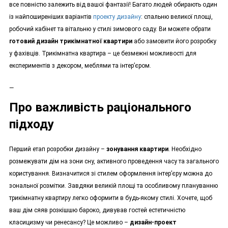
все повністю залежить від вашої фантазії! Багато людей обирають один
із найпоширеніших варіантів
проекту дизайну
: спальню великої площі,
робочий кабінет та вітальню у стилі зимового саду. Ви можете обрати
готовий дизайн трикімнатної квартири
або замовити його розробку
у фахівців. Трикімнатна квартира – це безмежні можливості для
експериментів з декором, меблями та інтер’єром.
—
Про важливість раціонального
підходу
Перший етап розробки дизайну –
зонування квартири
. Необхідно
розмежувати дім на зони сну, активного проведення часу та загального
користування. Визначитися зі стилем оформлення інтер’єру можна до
зональної розмітки. Завдяки великій площі та особливому плануванню
трикімнатну квартиру легко оформити в будь-якому стилі. Хочете, щоб
ваш дім сяяв розкішшю бароко, дивував гостей естетичністю
класицизму чи ренесансу? Це можливо –
дизайн-проект