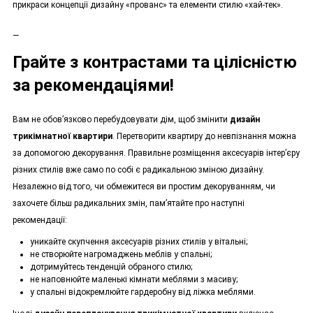
прикраси концепції дизайну «прованс» та елементи стилю «хай-тек».
—
Грайте з контрастами та цілісністю
за рекомендаціями!
Вам не обов’язково перебудовувати дім, щоб змінити
дизайн
трикімнатної квартири
. Перетворити квартиру до невпізнання можна
за допомогою декорування. Правильне розміщення аксесуарів інтер’єру
різних стилів вже само по собі є радикальною зміною дизайну.
Незалежно від того, чи обмежитеся ви простим декоруванням, чи
захочете більш радикальних змін, пам’ятайте про наступні
рекомендації:
уникайте скупчення аксесуарів різних стилів у вітальні;
не створюйте нагромаджень меблів у спальні;
дотримуйтесь тенденцій обраного стилю;
не наповнюйте маленькі кімнати меблями з масиву;
у спальні відокремлюйте гардеробну від ліжка меблями.